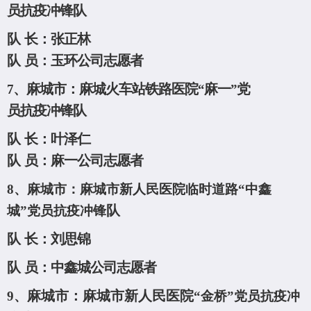
员
抗疫
冲
锋
队
队
长
：
张正
林
队
员
：
玉环
公
司
志
愿
者
、
麻
城市
：
麻
城
火车
站
铁
路
医院
麻一
党
7
“
”
员
抗疫
冲
锋
队
队
长
：
叶泽
仁
队
员
：
麻一
公
司
志
愿
者
8、麻城市：麻城市新人民医院临时道路“中鑫
队
城”党员抗疫冲锋
队
长
：
刘思
锦
队
员
：
中鑫
城
公
司
志愿
者
麻城市：麻城市新人民医院
9、
“金桥”党员抗疫冲