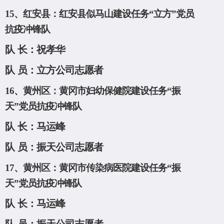
15、红安县：红安县似马山建设任务“立方”党员
抗疫冲锋队
队
长
：
祝孝华
队
员
：
立方
公
司
志
愿
者
16、黄州区：黄冈市妇幼保健院建设任务“振
天”党员抗疫冲锋队
队
长
：
马运峰
队
员
：
振天
公
司
志
愿
者
17、黄州区：黄冈市传染病医院建设任务“振
天”党员抗疫冲锋队
队
长
：
马运峰