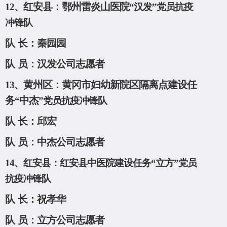
红安县：
鄂州
雷
炎
山医院
12、
“汉发”党员抗疫
冲锋队
队
长
：
秦园
园
队
员
：
汉发
公
司
志
愿
者
黄州区
：
黄冈市妇幼新院区隔离点建设任
13、
务
中杰
“
”党员抗疫冲锋队
队
长
：
邱宏
队
员
：
中杰
公
司
志
愿
者
14、红安县：红安县中医院建设任务“立方”党员
抗疫冲锋队
队
长
：
祝孝华
队
员
：
立方
公
司
志
愿
者