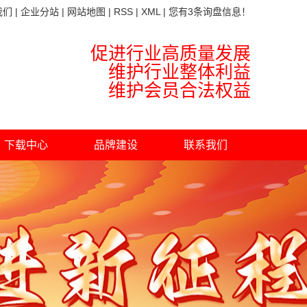
我们
|
企业分站
|
网站地图
|
RSS
|
XML
|
您有
3
条询盘信息！
促进行业高质量发展
维护行业整体利益
维护会员合法权益
下载中心
品牌建设
联系我们