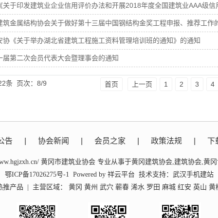
关于印发建筑业企业信用评价办法和开展2018年度全国建筑业AAA级信用
建筑金属结构协会关于做好第十三届中国钢结构金奖工程申报、推荐工作
安协《关于举办湖北省建筑工程施工资料管理培训班的通知》的通知
一届第二次会员代表大会暨理事会的通知
22条
页次：8/9
首页
上一页
1
2
3
4
公告
|
协会新闻
|
会员之家
|
政策法规
|
下
p://www.hgjzxh.cn/ 黄冈市建筑业协会 专业从事于
黄冈建筑协会
,
建筑协会
,
黄冈
鄂ICP备17026275号-1
Powered by
祥云平台
技术支持：
武汉手机建站
热推产品
| 主营区域：
黄冈
黄州
武穴
蕲春
浠水
罗田
麻城
红安
英山
黄